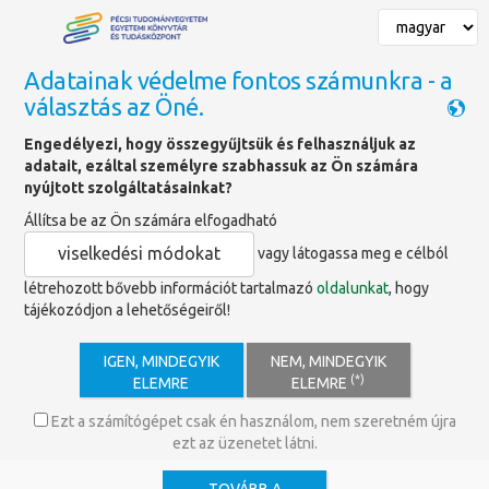
Adatainak védelme fontos számunkra - a
választás az Öné.
Főoldal
»
Könyvajánlók
Engedélyezi, hogy összegyűjtsük és felhasználjuk az
adatait, ezáltal személyre szabhassuk az Ön számára
Könyvajánló
nyújtott szolgáltatásainkat?
Állítsa be az Ön számára elfogadható
viselkedési módokat
vagy látogassa meg e célból
létrehozott bővebb információt tartalmazó
oldalunkat
, hogy
tájékozódjon a lehetőségeiről!
IGEN, MINDEGYIK
NEM, MINDEGYIK
(*)
ELEMRE
ELEMRE
Ezt a számítógépet csak én használom, nem szeretném újra
ezt az üzenetet látni.
Kiadó: