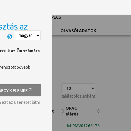
PÉCSI TUDOMÁNYEGYETEM
UNIVERSITY OF PÉCS
sztás az
Switch language
OLVASÓI ADATOK
hassuk az Ön számára
trehozott bővebb
(*)
DEGYIK ELEMRE
találat oldalanként
ezt az üzenetet látni.
OPAC
Tudományterület
elérés
bibPMV01266176