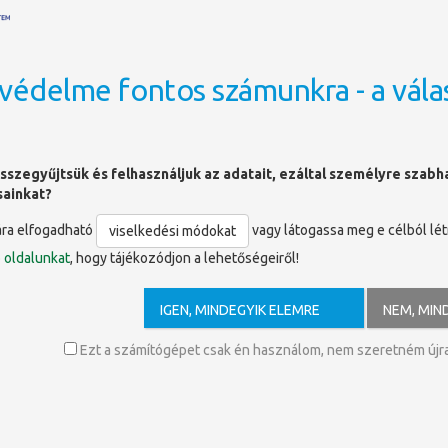
védelme fontos számunkra - a vála
OLDALTÉRKÉP
sszegyűjtsük és felhasználjuk az adatait, ezáltal személyre szab
sainkat?
ára elfogadható
vagy látogassa meg e célból lé
viselkedési módokat
ó
oldalunkat
, hogy tájékozódjon a lehetőségeiről!
IGEN, MINDEGYIK ELEMRE
NEM, MIN
Ezt a számítógépet csak én használom, nem szeretném újra 
Kiadás
ző
Kiadó
Médium
Nyelv kódja
éve
Akadémiai
ók
2026
Kiadó,
könyv
hun
án