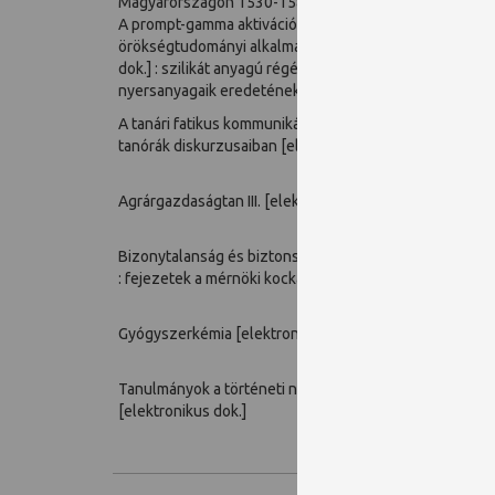
Magyarországon 1530-1580 között
A prompt-gamma aktivációs analízis
örökségtudományi alkalmazásai [elektronikus
Kasz
dok.] : szilikát anyagú régészeti leletek és
Zsol
nyersanyagaik eredetének meghatározása
A tanári fatikus kommunikáció online és jelenléti
Holl
tanórák diskurzusaiban [elektronikus dok.]
Agrárgazdaságtan III. [elektronikus dok.]
Bizonytalanság és biztonság [elektronikus dok.]
: fejezetek a mérnöki kockázatmenedzsmentből]
Gyógyszerkémia [elektronikus dok.]
Tanulmányok a történeti nyelvtudomány köréből
[elektronikus dok.]