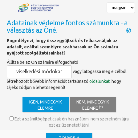
Adatainak védelme fontos számunkra - a
választás az Öné.
Főoldal
»
Mit üzentek a pécsi aprónyomtatványok
Engedélyezi, hogy összegyűjtsük és felhasználjuk az
adatait, ezáltal személyre szabhassuk az Ön számára
nyújtott szolgáltatásainkat?
Mit üzentek a pécsi
Állítsa be az Ön számára elfogadható
aprónyomtatványok az
viselkedési módokat
vagy látogassa meg e célból
1848/49-es forradalomról és
létrehozott bővebb információt tartalmazó
oldalunkat
, hogy
szabadságharcról?
tájékozódjon a lehetőségeiről!
IGEN, MINDEGYIK
NEM, MINDEGYIK
Mit üzentek a pécsi aprónyomtatványok az
(*)
ELEMRE
ELEMRE
1848/49-es forradalomról és
Ezt a számítógépet csak én használom, nem szeretném újra
szabadságharcról?
ezt az üzenetet látni.
2018/2019-es időszaki kiállításunk „Forradalom, színház, sajtó. Mit
üzentek a pécsi aprónyomtatványok a 19. század közepén” címmel