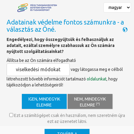
Adatainak védelme fontos számunkra - a
választás az Öné.
Főoldal
»
Szolgáltatások
»
Tudományos tevékenység támogatása
»
Engedélyezi, hogy összegyűjtsük és felhasználjuk az
University Ranking - Egyetemi Rangsorok
»
adatait, ezáltal személyre szabhassuk az Ön számára
Rangsorok és eredmények
nyújtott szolgáltatásainkat?
Állítsa be az Ön számára elfogadható
Rangsorok és eredmények
viselkedési módokat
vagy látogassa meg e célból
létrehozott bővebb információt tartalmazó
oldalunkat
, hogy
tájékozódjon a lehetőségeiről!
A Pécsi Tudományegyetem számára kiemelt jelentőséggel bír,
hogy egyetemünk a nemzetközi felsőoktatási rangsorokban is
IGEN, MINDEGYIK
NEM, MINDEGYIK
évről évre bizonyítja kiválóságát, számos listán előkelő
(*)
ELEMRE
ELEMRE
helyezést érve el, amelyek jól tükrözik intézményünk oktatási
és kutatási teljesítményét, valamint nemzetközi
Ezt a számítógépet csak én használom, nem szeretném újra
beágyazottságát.
ezt az üzenetet látni.
Ezek az eredmények visszaigazolják mindazt a munkát,