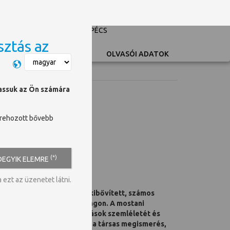
PÉCSI TUDOMÁNYEGYETEM
UNIVERSITY OF PÉCS
sztás az
Switch language
OLVASÓI ADATOK
hassuk az Ön számára
trehozott bővebb
(*)
DEGYIK ELEMRE
ezt az üzenetet látni.
n többször átdolgozott és kibővített, számos
i könyvvé vált Magyarországon. A mostani
gában megőrzi az előző kiadások szemléletét és
is feldolgozza, elsősorban a társas megismerés,