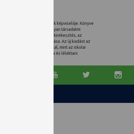
hológia kísérleti tradíciójának képviselője. Könyve
evonható tanulságok egy sor olyan társadalmi
s önigazolás, az előítélet, a kirekesztés, az
unikáció és az internet hatása. Az új kiadást az
glalkozik olyan problémákkal, mint az iskolai
 és annak politikai, társadalmi és lélektani