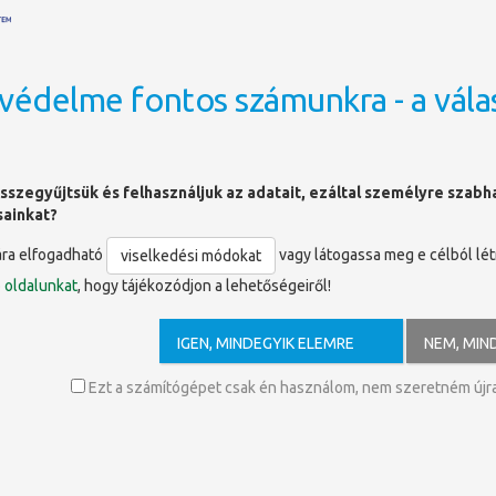
védelme fontos számunkra - a vála
OLDALTÉRKÉP
sszegyűjtsük és felhasználjuk az adatait, ezáltal személyre szab
sainkat?
ára elfogadható
vagy látogassa meg e célból lé
viselkedési módokat
ó
oldalunkat
, hogy tájékozódjon a lehetőségeiről!
y
IGEN, MINDEGYIK ELEMRE
NEM, MIN
lliot
Ezt a számítógépet csak én használom, nem szeretném újra 
agyar kiadása harminc évvel ezelőtt, 1978-ban jelent meg. Aronso
ve messze a legsikeresebb és legnépszerűbb szociálpszichológia
jabb, 2008-as, tizedik amerikai kiadás alapján készült, törzsanya
lmúlt évek szociálpszichológiájának számos kutatási eredményét 