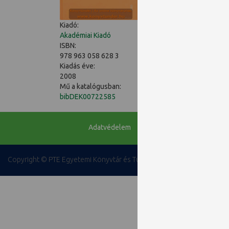
a társas kapcsolatok
Kiadó:
Akadémiai Kiadó
Aronson - Kurt Lewin é
ISBN:
azt bizonyítja, hogy ez
978 963 058 628 3
jelenséget világíthatn
Kiadás éve:
agresszió és az erősza
2008
teszi különösen aktuál
Mű a katalógusban:
erőszak fokozódása, a d
bibDEK00722585
következményei.
Adatvédelem
Copyright © PTE Egyetemi Könyvtár és Tudásközpont 2018.
PTE