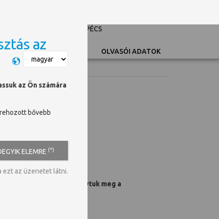
PÉCSI TUDOMÁNYEGYETEM
UNIVERSITY OF PÉCS
sztás az
Switch language
OLVASÓI ADATOK
hassuk az Ön számára
trehozott bővebb
(*)
DEGYIK ELEMRE
ezt az üzenetet látni.
vvel ezelőtt előadóként hívtuk meg a