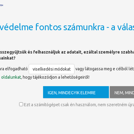
védelme fontos számunkra - a vála
OLDALTÉRKÉP
sszegyűjtsük és felhasználjuk az adatait, ezáltal személyre szab
sainkat?
ára elfogadható
vagy látogassa meg e célból lé
viselkedési módokat
ó
oldalunkat
, hogy tájékozódjon a lehetőségeiről!
IGEN, MINDEGYIK ELEMRE
NEM, MIN
 Gábor–Dr. Karizs Tamás
Ezt a számítógépet csak én használom, nem szeretném újra 
er Gábor toxikológus–főorvost senkinek sem kell bemutatni. Pár é
ányok Fóruma rendezvényünkre.