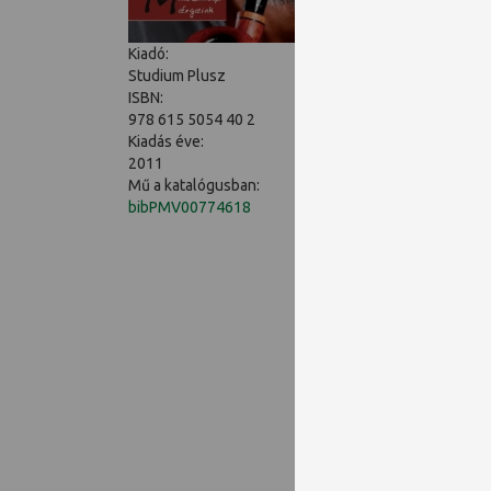
Előadása hatalmas sik
című könyvére. Azóta 
Kiadó:
kiderül, hogyan lett t
Studium Plusz
Megtudhatjuk, mit is n
ISBN:
978 615 5054 40 2
Szembesülhetünk azzal
Kiadás éve:
fiatal generáció tagja 
2011
kezelje ezt a szituáció
Mű a katalógusban:
élni, csak nem érdemes
bibPMV00774618
szenvedélyszerű vise
Amióta megvásároltam 
Kábítószernövények és
korosztály számára tud
mindenki találkozik va
Ajánlómat azzal a mond
dedikálás során: „…Hát 