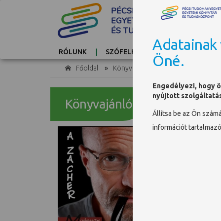
Adatainak 
RÓLUNK
SZÓFELHŐ
KAPCSOLAT
Öné.
Főoldal
»
Könyvajánlók
Engedélyezi, hogy ö
nyújtott szolgáltatá
Könyvajánló
Állítsa be az Ön szám
információt tartalmaz
A Zacher. (...)
Dr. Zacher
Azt hiszem, Dr. Zach
Gyógyszerésztudom