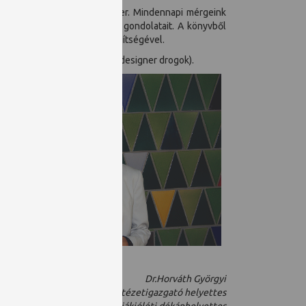
hívta fel figyelmünket A Zacher. Mindennapi mérgeink
kivel őszintén osztotta meg gondolatait. A könyvből
 nyújtani saját „sztorik” segítségével.
” és a „modern változatok” (designer drogok).
Dr.Horváth Györgyi
egyetemi docens, intézetigazgató helyettes