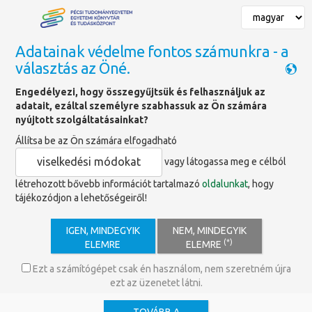
Adatainak védelme fontos számunkra - a
választás az Öné.
Főoldal
»
Könyvajánlók
Engedélyezi, hogy összegyűjtsük és felhasználjuk az
adatait, ezáltal személyre szabhassuk az Ön számára
Könyvajánló
nyújtott szolgáltatásainkat?
Állítsa be az Ön számára elfogadható
viselkedési módokat
vagy látogassa meg e célból
létrehozott bővebb információt tartalmazó
oldalunkat
, hogy
tájékozódjon a lehetőségeiről!
IGEN, MINDEGYIK
NEM, MINDEGYIK
(*)
ELEMRE
ELEMRE
Ezt a számítógépet csak én használom, nem szeretném újra
ezt az üzenetet látni.