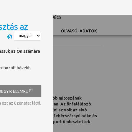
PÉCSI TUDOMÁNYEGYETEM
UNIVERSITY OF PÉCS
sztás az
Switch language
OLVASÓI ADATOK
hassuk az Ön számára
trehozott bővebb
(*)
DEGYIK ELEMRE
tériuma, az emberiség legszebb mítoszának
ezt az üzenetet látni.
művében ne írt volna e témában. Az önfeláldozó
jánljuk. Az volt az éjek éje! az volt az alvó
ők sírjából fölemelkedett a fehérszárnyú béke és
ült meg. Az ég ivei sugárzáport ömlesztettek