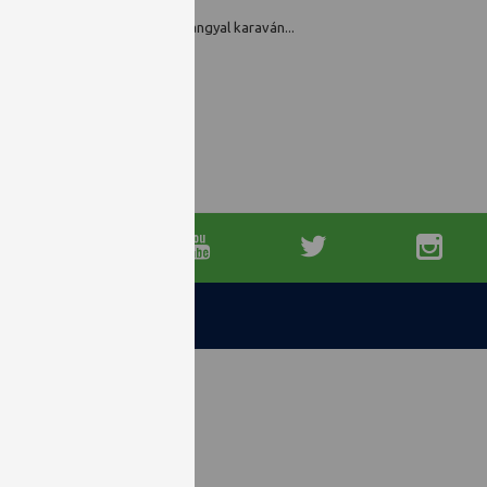
alábomlott a békét köszöntő angyal karaván...