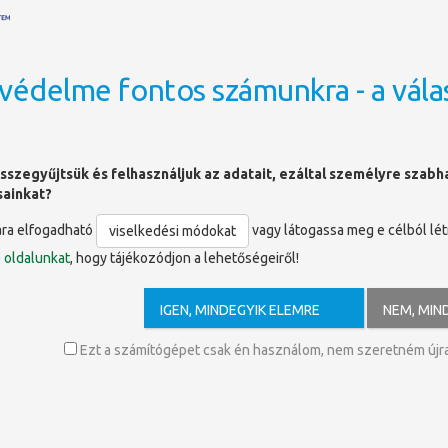
védelme fontos számunkra - a vála
OLDALTÉRKÉP
sszegyűjtsük és felhasználjuk az adatait, ezáltal személyre szab
sainkat?
ára elfogadható
vagy látogassa meg e célból lé
viselkedési módokat
ó
oldalunkat
, hogy tájékozódjon a lehetőségeiről!
k - novellák
IGEN, MINDEGYIK ELEMRE
NEM, MIN
 téli esték olvasókönyve. A tél, a téli ünnepek, a Karácsony misz
Ezt a számítógépet csak én használom, nem szeretném újra 
te az írók szívét: alig tudunk olyan szerzőről, aki legalább egy 
 tisztaság mítoszának gyönyörű írásait minden korosztály számára a
álya. Azon az éjen Isten szivéből hullott harmat a földre. Nagyid
ekét. Az volt az éjek éje! A sötét égmagasban mennyei fény pezsd