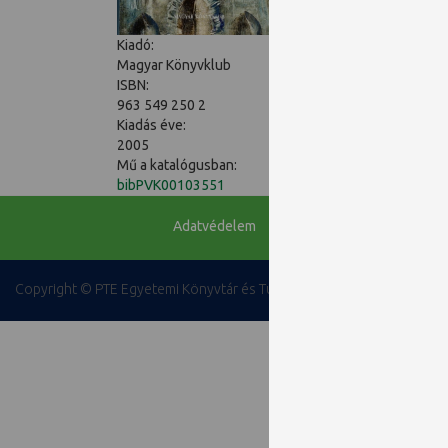
Az égtetőn megzendült D
Kiadó:
Magyar Könyvklub
ISBN:
963 549 250 2
Kiadás éve:
2005
Mű a katalógusban:
bibPVK00103551
Adatvédelem
Copyright © PTE Egyetemi Könyvtár és Tudásközpont 2018.
PTE