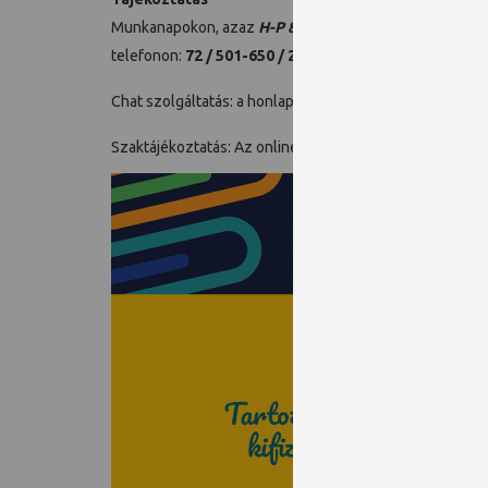
Munkanapokon, azaz
H-P 8.00 – 16.00-ig
elérhetőek va
telefonon:
72 / 501-650 / 28021
Chat szolgáltatás: a honlapunk jobb alsó sarkában onli
Szaktájékoztatás: Az online szaktájékoztatást kizárólag