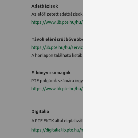
Adatbázisok
Az előfizetett adatbázisok PTE polgároknak érvényes ol
https://www.lib.pte.hu/hu/adatbazisok
Távoli elérésről bővebben:
https://lib.pte.hu/hu/service/tavoli_eleres-188
A honlapon található listában ingyenesen elérhető ada
E-könyv csomagok
PTE polgárok számára ingyenesen elérhetők.
https://www.lib.pte.hu/hu/service/e-konyvcsomagok-6
Digitália
A PTE EKTK által digitalizált jogtiszta könyveket tarta
https://digitalia.lib.pte.hu/hu/