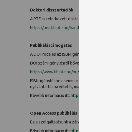
Doktori disszertációk
A PTE-n keletkezett doktori disszertációk online elérés
https://pea.lib.pte.hu/handle/pea/21
Publikálástámogatás
A DOI Iroda és az ISBN igénylés a zárvatartás ideje alatt
DOI szám igénylésről bővebben:
https://www.lib.pte.hu/hu/service/doi_iroda-186
ISBN-igényléshez semmi másra nincs szükség, csak arr
nyilvántartásba vételét, majd továbbítják az Országos S
Bővebb információ itt:
https://www.lib.pte.hu/hu/servic
Open Access publikálás
Ez a szolgáltatásunk a zárvatartás idején is üzemel.
Bővebb információ itt:
https://www.lib.pte.hu/hu/serv