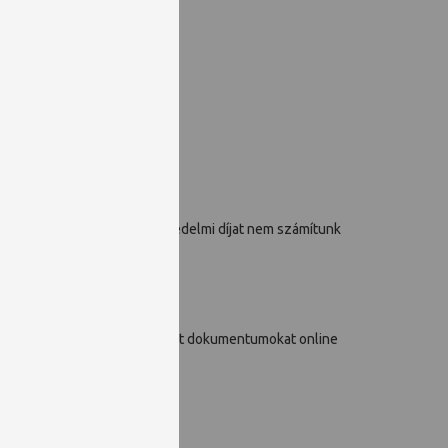
k, a zárvatartás idejére késedelmi díjat nem számítunk
zámára elérhetővé tesszük. A kért dokumentumokat online