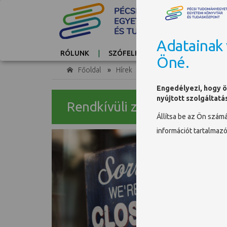
Adatainak 
RÓLUNK
SZÓFELHŐ
KAPCSOLAT
Öné.
Főoldal
»
Hírek
»
Rendkívüli zárvatartás
Engedélyezi, hogy ö
nyújtott szolgáltatá
Rendkívüli zárvatartás
Állítsa be az Ön szám
információt tartalmaz
Hivatal
Felhívjuk
helyzetr
meghatár
elérhető
A tovább