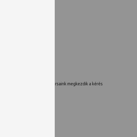
címre. Ezt követően munkatársaink megkezdik a kérés