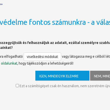
védelme fontos számunkra - a vála
OLDALTÉRKÉP
sszegyűjtsük és felhasználjuk az adatait, ezáltal személyre szab
sainkat?
ára elfogadható
vagy látogassa meg e célból lé
viselkedési módokat
ó
oldalunkat
, hogy tájékozódjon a lehetőségeiről!
IGEN, MINDEGYIK ELEMRE
NEM, MIN
os tájékoztatás
(2020. március 11.)
 tisztelt olvasóink és felhasználóink figyelmét, hogy a 46/ 2020. sz. Korm
Ezt a számítógépet csak én használom, nem szeretném újra 
e tekintettel – a PTE Egyetemi Könyvtár és Tudásközpont teljes hálózata 
ozatlan ideig nem fogad látogatókat. A helyben használat és a kölcsönz
ek maradnak a továbbiakban is, a bezárás idejére nem számítunk fel késed
i intézkedésekről folyamatosan tájékoztatást fogunk nyújtani. A helyzet