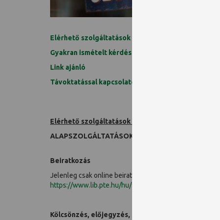
Elérhető szolgáltatások a rendkívüli zárvatartás al
Gyakran ismételt kérdések
Link ajánló
Távoktatással kapcsolatos ajánlók
Elérhető szolgáltatások a rendkívüli zárvatartás al
ALAPSZOLGÁLTATÁSOK
Beiratkozás
Jelenleg csak online beiratkozásra van lehetőség. Az on
https://www.lib.pte.hu/hu/service/online_regisztracio-
Kölcsönzés, előjegyzés, könyvek visszavétele