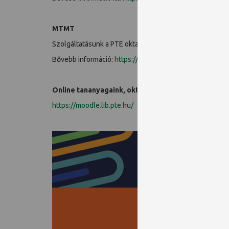
MTMT
Szolgáltatásunk a PTE oktatói és kutatói részére tovább
Bővebb információ:
https://www.lib.pte.hu/hu/service/
Online tananyagaink, oktató videóink
itt érhetők el
https://moodle.lib.pte.hu/