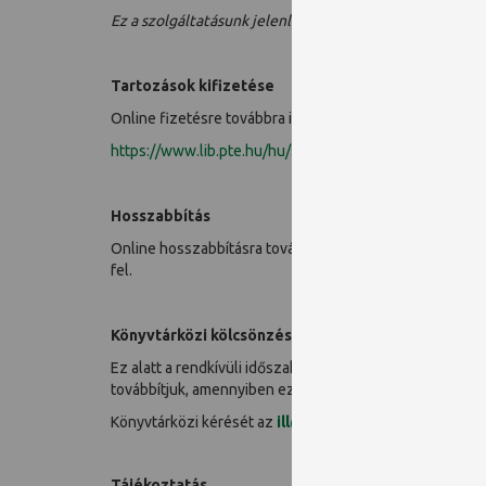
Ez a szolgáltatásunk jelenleg nem üzemel.
Tartozások kifizetése
Online fizetésre továbbra is van mód, az alábbi felülete
https://www.lib.pte.hu/hu/service/tartozasok_fizetese
Hosszabbítás
Online hosszabbításra továbbra is van lehetőség. A lej
fel.
Könyvtárközi kölcsönzés
Ez alatt a rendkívüli időszak alatt is feladatunknak te
továbbítjuk, amennyiben ez nem lehetséges, belső postá
Könyvtárközi kérését az
ill@lib.pte.hu
címre tudja lead
Tájékoztatás