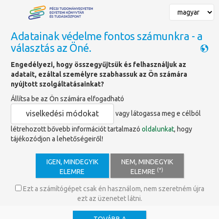
Adatainak védelme fontos számunkra - a
választás az Öné.
Főoldal
»
Szolgáltatások
»
Könyvtárhasználat helyben és online
»
Engedélyezi, hogy összegyűjtsük és felhasználjuk az
Múzeumpedagógia
adatait, ezáltal személyre szabhassuk az Ön számára
nyújtott szolgáltatásainkat?
Állítsa be az Ön számára elfogadható
Múzeumpedagógia
viselkedési módokat
vagy látogassa meg e célból
létrehozott bővebb információt tartalmazó
oldalunkat
, hogy
tájékozódjon a lehetőségeiről!
Belépődíj foglalkozásonként 6000
·
IGEN, MINDEGYIK
NEM, MINDEGYIK
Ft/csoport.
(*)
ELEMRE
ELEMRE
A múzeumpedagógiai foglalkozásokra
Ezt a számítógépet csak én használom, nem szeretném újra
regisztráció szükséges az alábbi elérhetőségeken.
ezt az üzenetet látni.