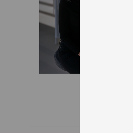
dokto
melle
akadé
ezért
és az
Az eg
nemze
Munká
Oktat
három
Oktat
Nagyo