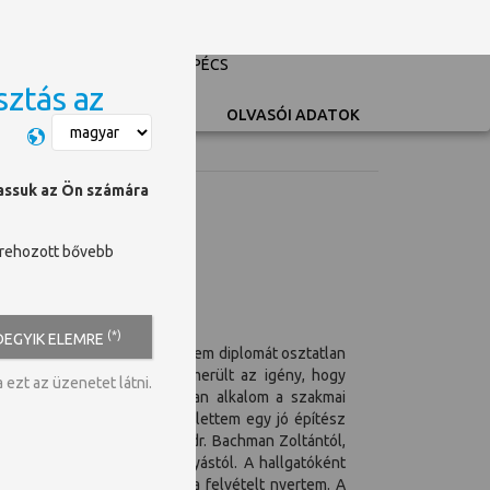
PÉCSI TUDOMÁNYEGYETEM
UNIVERSITY OF PÉCS
sztás az
Switch language
OLVASÓI ADATOK
hassuk az Ön számára
trehozott bővebb
(*)
DEGYIK ELEMRE
lmányaimat, majd itt szereztem diplomát osztatlan
be és dolgozni, bennem felmerült az igény, hogy
ezt az üzenetet látni.
ek az építész képzésben, van alkalom a szakmai
i opciót kihasználtam, része lettem egy jó építész
attam az építészetet, prof dr. Bachman Zoltántól,
klóstól és prof dr.Hübner Mátyástól. A hallgatóként
ek a doktori iskolába, ahova felvételt nyertem. A