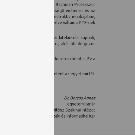
éveimben a DI titkára is lettem, Bachman Professzor
ok érdekes, kiemelkedő tehetségű emberrel és az
 venni az építész képzés konstruktív munkájában,
tán, így hivatalosan is a részévé váltam a PTE-nek
t teremt. A PTE-n nemzetközi kitekintést kapunk,
ket testközelből megismerni, akár ott dolgozni.
oktatóként.
mat gyakorlom az intézmény keretein belül is. Ez a
úrák közötti együttműködést jelent az egyetemi lét.
Dr. Borsos Ágnes
egyetemi tanár
Építész Szakmai Intézet
Műszaki és Informatikai Kar