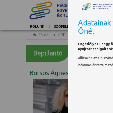
Adatainak 
RÓLUNK
SZÓFELHŐ
KAPCSOLAT
Öné.
Főoldal
»
Kiállításaink
»
Bepillantó
»
Bor
Engedélyezi, hogy ö
nyújtott szolgáltatá
Bepillantó
Állítsa be az Ön szám
információt tartalmaz
Borsos Ágnes
A PTE
építé
szere
gyako
közös
prof.
megta