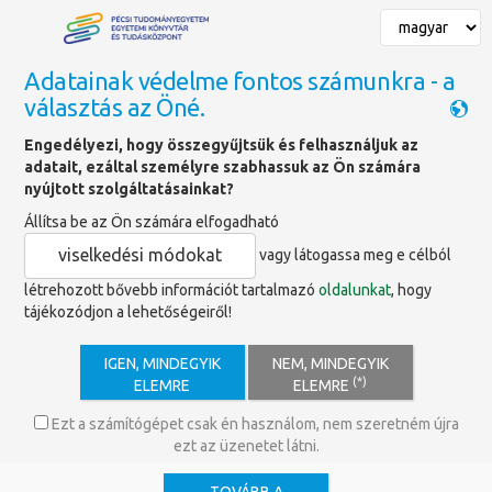
Adatainak védelme fontos számunkra - a
választás az Öné.
Főoldal
»
Kiállításaink
»
Bepillantó
Engedélyezi, hogy összegyűjtsük és felhasználjuk az
adatait, ezáltal személyre szabhassuk az Ön számára
Bepillantó
nyújtott szolgáltatásainkat?
Állítsa be az Ön számára elfogadható
viselkedési módokat
vagy látogassa meg e célból
létrehozott bővebb információt tartalmazó
oldalunkat
, hogy
tájékozódjon a lehetőségeiről!
IGEN, MINDEGYIK
NEM, MINDEGYIK
(*)
ELEMRE
ELEMRE
Ezt a számítógépet csak én használom, nem szeretném újra
ezt az üzenetet látni.