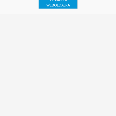
TOVÁBB A
WEBOLDALRA
Acél Róbert
Az egyetem, ha változik is, az állandóságot jelenti nekem.