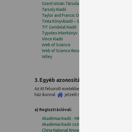
Szent István Társulat
Tarsoly Kiadó
Taylor and Francis Online
Tinta Könyvkiadó – SzakKönyvTár
TIT Gondolat Kiadó
Typotex Interkönyv
Vince Kiadó
Web of Science
Web of Science Research Assistant
Wiley
3. Egyéb azonosítási módok
Az itt felsorolt esetekben alternatív módokon is lehe
ház ikonnal
jelzett résznél olvasható:
a) Regisztrációval:
Akadémiai Kiadó - MERSZ könyvek
Akadémiai Kiadó szótárai
China National Knowledge Infrastructure