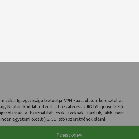
rmatikai Igazgatósága biztosítja VPN kapcsolaton keresztül az
gy Neptun-kóddal történik, a hozzáférés az IIG-től igényelhető.
pcsolatnak a használatát csak azoknak ajánljuk, akik nem
den egyetemi oldalt (IIG, SD, stb.) szeretnének elérni.
Panaszkönyv