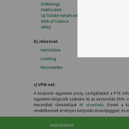
EmBiology
MathSciNet
UpToDate Advanced
Web of Science
Wiley
b) Jelszóval:
HeinOnline
Lexidrug
Micromedex
c) VPN-nel:
A központi egyetemi proxy szolgáltatást a PTE Info
egyetemi dolgozók számára. Itt az azonosítás EHA- va
Használati útmutatójuk
itt olvasható
. Ennek a ka
rendelkeznek érvényes könyvtári olvasójeggyel, és min
Adatvédelem