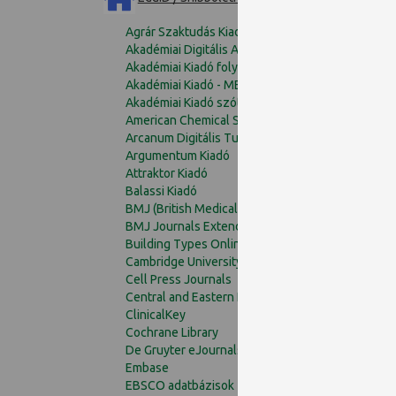
Agrár Szaktudás Kiadó
Akadémiai Digitális Archívum
Akadémiai Kiadó folyóiratai
Akadémiai Kiadó - MERSZ könyvek
Akadémiai Kiadó szótárai
American Chemical Society (ACS)
Arcanum Digitális Tudománytár
Argumentum Kiadó
Attraktor Kiadó
Balassi Kiadó
BMJ (British Medical Journal)
BMJ Journals Extended Collection
Building Types Online
Cambridge University Press Journals Full Collect
Cell Press Journals
Central and Eastern European Online Library (CE
ClinicalKey
Cochrane Library
De Gruyter eJournals – Complete Package
Embase
EBSCO adatbázisok