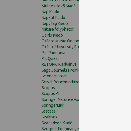
Múlt és Jövő Kiadó
Nap Kiadó
Napkút Kiadó
Napvilág Kiadó
Nature folyóiratok
Osiris Kiadó
Oxford Music Online (Grove Music)
Oxford University Press Journals - Full Collection
Pro Pannonia
ProQuest
RETÖRKI Kiadványai
Sage Journals Premier Package
ScienceDirect
SciVal Benchmarking and Overview
Scopus
Scopus AI
Springer Nature e-könyvek
SpringerLink
Statista
Szaktárs
Századvég Kiadó
Szegedi Tudományegyetem Kiadványai