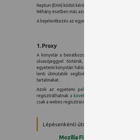
Neptun (EHA) kódot kérő
EduID
, ezt a szolgáltatók n
Néhány esetben más azonosítási módok is rendelkezésr
A bejelentkezés az egyes esetekben a következőképp
1. Proxy
A könyvtár a beiratkozott egyetemi polgárok részé
olvasójeggyel történik, ezért igénybevételéhez 
egyetemi könyvtári hálózat valamely könyvtárában. 
lenti útmutatók segítségével beállíthatják úgy a
tartalmakat.
Azok az egyetemi polgárok, akik nem iratkoztak
regisztrálhatnak
a következő oldalon
, ezután igény
csak a webes regisztráció lezárultát követően végezz
Lépésenkénti útmutató böngészők szer
Mozilla Firefox
Google Chr