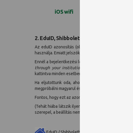
iOS wifi
Android wifi
And
2.
EduID, Shibboleth
Az eduID azonosítás (olykor Shibboleth-ként is hi
használja. Emiatt jelszóként az ehhez tartozó jelsz
Ennél a bejelentkezési lehetőségnél általában valam
through your institution”
-t, esetleg
„Belépés eduI
kattintva minden esetben talál konkrét linkeket és lép
Ha eljutottunk oda, ahol be kell gépelni vagy a l
megpróbálni magyarul és angolul is,
"Pécs"
-csel ill.
"
Fontos, hogy ezt az azonosítást kizárólag az alábbi l
(Tehát hiába látszik ilyen opció sok más helyen is - 
szerepel, a beállítás nem lesz sikeres.)
EduID / Shibboleth elérést biztosító adatbázisai