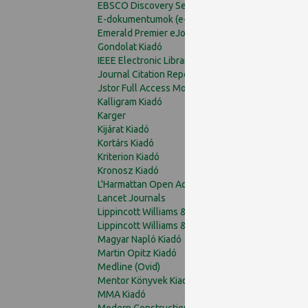
EBSCO Discovery Service (EDS)
E-dokumentumok (e-folyóiratok, e-könyvek)
Emerald Premier eJournals
Gondolat Kiadó
IEEE Electronic Library
Journal Citation Reports (JCR)
Jstor Full Access Model
Kalligram Kiadó
Karger
Kijárat Kiadó
Kortárs Kiadó
Kriterion Kiadó
Kronosz Kiadó
L'Harmattan Open Access és Archívum
Lancet Journals
Lippincott Williams & Wilkins (LWW) folyóiratok
Lippincott Williams & Wilkins (LWW) e-könyvek
Magyar Napló Kiadó
Martin Opitz Kiadó
Medline (Ovid)
Mentor Könyvek Kiadó
MMA Kiadó
Modern Construction Online