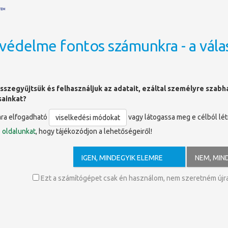
védelme fontos számunkra - a vála
OLDALTÉRKÉP
böngészhető tartalmak
»
E-könyvtár
»
Távoli elérés
sszegyűjtsük és felhasználjuk az adatait, ezáltal személyre szab
sainkat?
ára elfogadható
vagy látogassa meg e célból lé
viselkedési módokat
ó
oldalunkat
, hogy tájékozódjon a lehetőségeiről!
és segítségével lehetőség nyílik akár otthonról is hozzáférni az
IGEN, MINDEGYIK ELEMRE
NEM, MIN
yvtár és Tudásközpont által előfizetett adatbázisokhoz, e-
oz, e-könyv csomagokhoz. Az elérés az egyetemi polgárok
Ezt a számítógépet csak én használom, nem szeretném újra 
séges (hallgatók, oktatók, dolgozók); beállítása során ezért
n egy olyan adat megadására, ami igazolja a Pécsi
temmel fennálló jogviszonyt.
ános mód egyike az olvasójegy azonosítóját igénylő
proxy
 amely minden előfizetett adatbázist elérhetővé tesz. A másik a